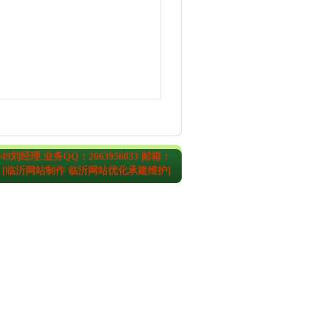
49刘经理.业务QQ：2663956033 邮箱：
 [
临沂网站制作
临沂网站优化
承建维护]